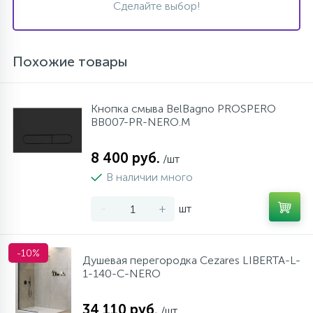
Сделайте выбор!
Похожие товары
Кнопка смыва BelBagno PROSPERO
BB007-PR-NERO.M
8 400 руб.
/шт
В наличии много
-
+
шт
-10%
Душевая перегородка Cezares LIBERTA-L-
1-140-C-NERO
34 110 руб.
/шт