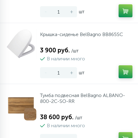
-
+
шт
Крышка-сиденье BelBagno BB865SC
3 900 руб.
/шт
В наличии много
-
+
шт
Тумба подвесная BelBagno ALBANO-
800-2C-SO-RR
38 600 руб.
/шт
В наличии много