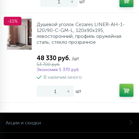
-
+
шт
-10%
Душевой уголок Cezares LINER-AH-1-
120/90-C-GM-L, 120х90х195,
левосторонний, профиль оружейная
сталь, стекло прозрачное
48 330 руб.
/шт
53 700 руб.
Экономия 5 370 руб.
В наличии много
-
+
шт
Акции и скидки