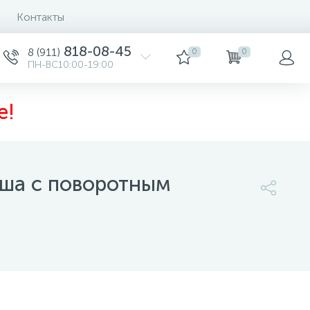
Контакты
818-08-45
8 (911)
0
0
ПН-ВС10:00-19:00
е!
уша с поворотным
м
15 743 руб.
/шт