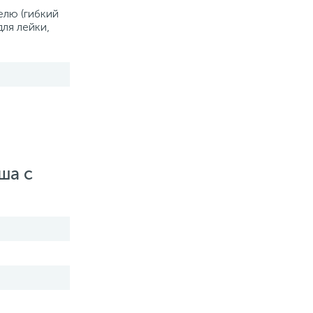
елю (гибкий
для лейки,
ша с