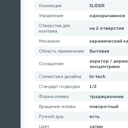
Коллекция
SLIDER
Управление
однорычажное
Отверстия для
на 2 отверстия
монтажа
Механизм
керамический к
Область применения
бытовая
аэратор / держа
Оснащение
эксцентрики
Стилистика дизайна
hi-tech
Стандарт подводки
1/2
Форма излива
традиционная
Вращение излива
поворотный
Ручной душ
есть
Цвет
сатин