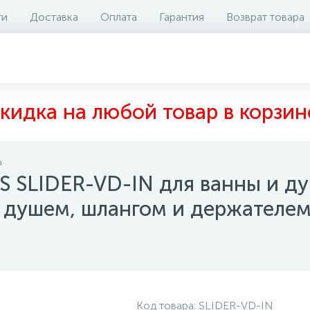
ти
Доставка
Оплата
Гарантия
Возврат товара
аличие на складе
Отзывы
0
кидка на любой товар в корзин
а
S SLIDER-VD-IN для ванны и д
м душем, шлангом и держателе
Код товара:
SLIDER-VD-IN