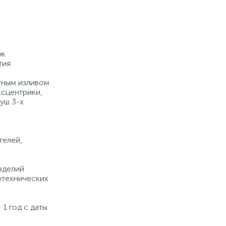
-
+
шт
Купить
дж
тия
тным изливом
ксцентрики,
уш 3-х
а
телей,
зделий
отехнических
 1 год с даты