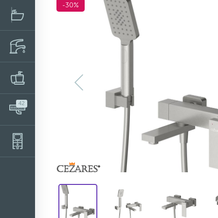
-30%
42