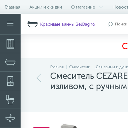
Главная
Акции и скидки
О магазине
Новос
Описание
Характеристики
Н
Красивые ванны BelBagno
С
Главная
Смесители
Для ванны и душ
Смеситель CEZARE
изливом, с ручны