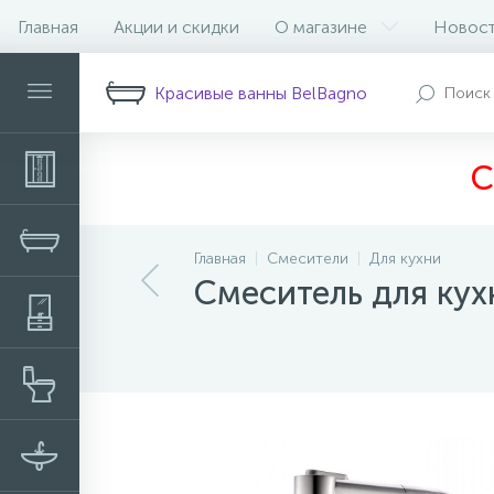
Главная
Акции и скидки
О магазине
Новос
Описание
Характеристики
Н
Красивые ванны BelBagno
С
Главная
Смесители
Для кухни
Смеситель для ку