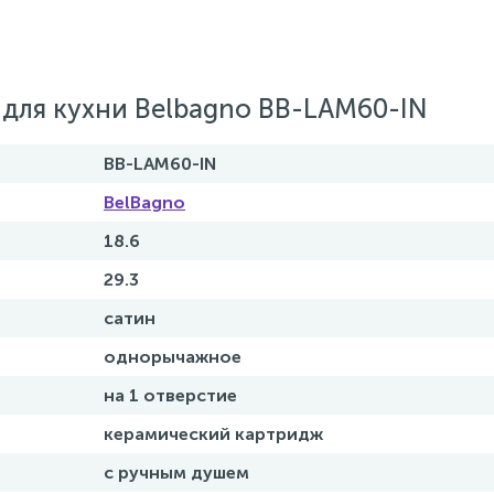
для кухни Belbagno BB-LAM60-IN
BB-LAM60-IN
BelBagno
18.6
29.3
сатин
однорычажное
на 1 отверстие
керамический картридж
с ручным душем