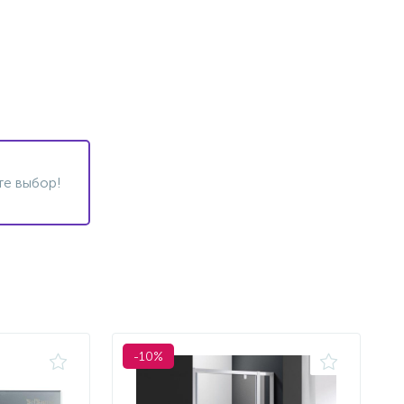
те выбор!
-10%