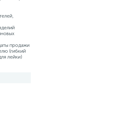
а
телей,
зделий
иновых
 даты продажи
елю (гибкий
для лейки)