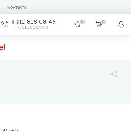
Контакты
818-08-45
8 (911)
0
0
ПН-ВС10:00-19:00
е!
10 750 руб.
/шт
-
+
шт
Купить
ая сталь,