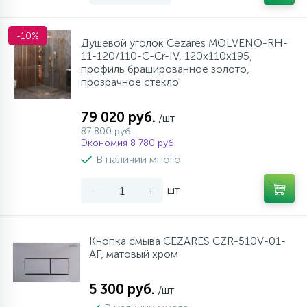
-10%
Душевой уголок Cezares MOLVENO-RH-
11-120/110-C-Cr-IV, 120х110х195,
профиль брашированное золото,
прозрачное стекло
79 020 руб.
/шт
87 800 руб.
Экономия 8 780 руб.
В наличии много
-
+
шт
Кнопка смыва CEZARES CZR-510V-01-
AF, матовый хром
5 300 руб.
/шт