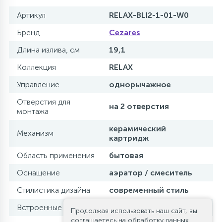
Артикул
RELAX-BLI2-1-01-W0
Бренд
Cezares
Длина излива, см
19,1
Коллекция
RELAX
Управление
однорычажное
Отверстия для
на 2 отверстия
монтажа
керамический
Механизм
картридж
Область применения
бытовая
Оснащение
аэратор / смеситель
Стилистика дизайна
современный стиль
Встроенные системы
да
Продолжая использовать наш сайт, вы
соглашаетесь на обработку данных