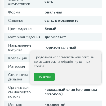
есть
антивсплеск
Форма
овальная
Сиденье
есть, в комплекте
Цвет сиденья
белый
Материал сиденья
дюропласт
Направление
горизонтальный
выпуска
Продолжая использовать наш сайт, вы
Коллекция
STYLUS
соглашаетесь на обработку данных
cookie.
Материал
фаянс
Стилистика
современный стиль
Понятно
дизайна
Организация
каскадный слив (сплошным
смывающего
потоком)
потока
Монтаж
подвесной