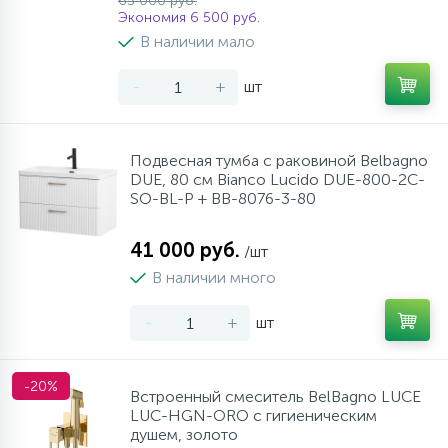
65 000 руб.
Экономия 6 500 руб.
В наличии мало
-
+
шт
Подвесная тумба с раковиной Belbagno
DUE, 80 см Bianco Lucido DUE-800-2C-
SO-BL-P + BB-8076-3-80
41 000 руб.
/шт
В наличии много
-
+
шт
-20%
Встроенный смеситель BelBagno LUCE
LUC-HGN-ORO с гигиеническим
душем, золото