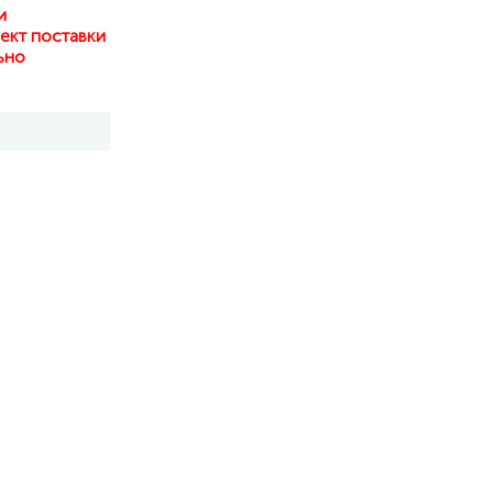
и
ект поставки
ьно