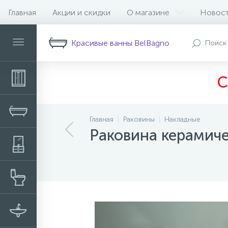
Главная
Акции и скидки
О магазине
Новос
Описание
Характеристики
Н
Красивые ванны BelBagno
С
Главная
Раковины
Накладные
Раковина керамич