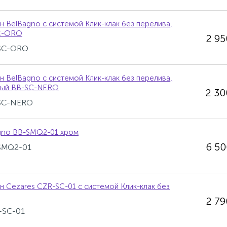
н BelBagno с системой Клик-клак без перелива,
C-ORO
2 9
-SC-ORO
н BelBagno с системой Клик-клак без перелива,
вый BB-SC-NERO
2 3
-SC-NERO
gno BB-SMQ2-01 хром
6 5
-SMQ2-01
н Cezares CZR-SC-01 с системой Клик-клак без
2 7
-SC-01