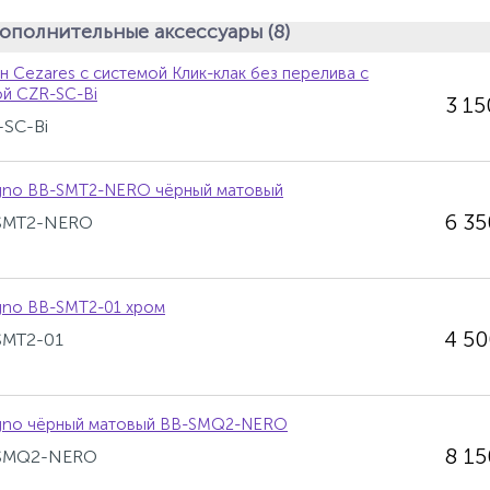
ополнительные аксессуары (8)
н Cezares с системой Клик-клак без перелива с
й CZR-SC-Bi
3 1
-SC-Bi
gno BB-SMT2-NERO чёрный матовый
6 3
-SMT2-NERO
gno BB-SMT2-01 хром
4 5
-SMT2-01
gno чёрный матовый BB-SMQ2-NERO
8 1
-SMQ2-NERO