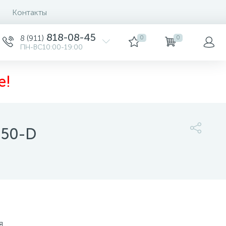
Контакты
818-08-45
8 (911)
0
0
ПН-ВС10:00-19:00
е!
050-D
6 780 руб.
/шт
-
+
шт
Купить
я