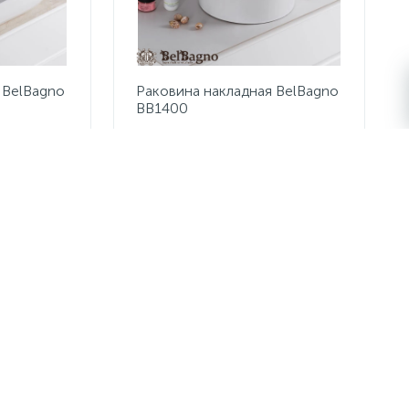
 BelBagno
Раковина накладная BelBagno
BB1400
6 647 руб.
/шт
7 820 руб.
Экономия 1 173 руб.