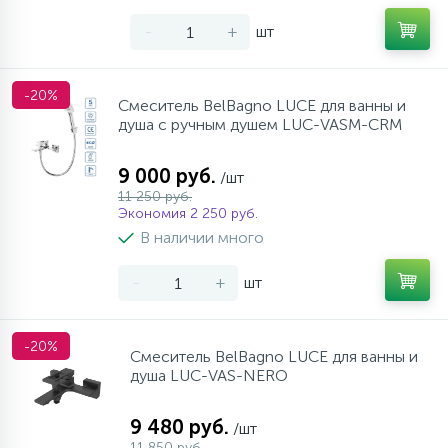
957
17
4
Оплата
Комплектующие
Душевые кабины
Стаканы для ванной
-
+
шт
20
72
Гарантия
Комплектующие
Щетки для унитаза
-20%
Смеситель BelBagno LUCE для ванны и
душа с ручным душем LUC-VASM-CRM
Возврат товара
9 000 руб.
/шт
11 250 руб.
Экономия 2 250 руб.
Контакты
В наличии много
-
+
шт
-20%
Смеситель BelBagno LUCE для ванны и
душа LUC-VAS-NERO
9 480 руб.
/шт
11 850 руб.