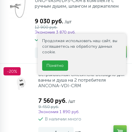
UNO-VASM/DFS-CRM в комплекте с
ручным душем, шлангом и держателем
9 030 руб.
/шт
12 900 руб.
Экономия 3 870 руб.
В наличии много
Продолжая использовать наш сайт, вы
соглашаетесь на обработку данных
cookie.
-
+
шт
Понятно
-20%
Встраиваемый смеситель BelBagno для
ванны и душа на 2 потребителя
ANCONA-VDI-CRM
7 560 руб.
/шт
9 450 руб.
Экономия 1 890 руб.
В наличии много