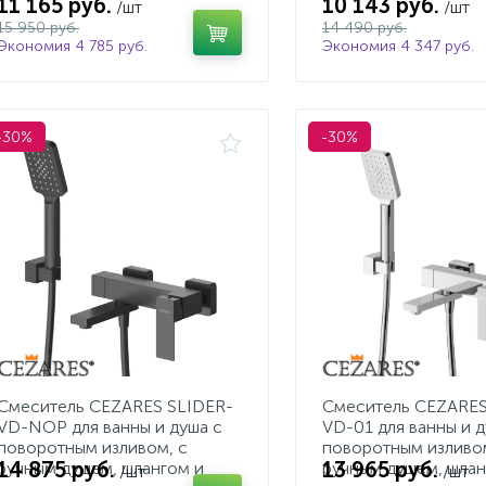
11 165 руб.
10 143 руб.
/шт
/шт
15 950 руб.
14 490 руб.
Экономия 4 785 руб.
Экономия 4 347 руб.
-30%
-30%
Смеситель CEZARES SLIDER-
Смеситель CEZARES
VD-NOP для ванны и душа с
VD-01 для ванны и д
поворотным изливом, с
поворотным изливом
14 875 руб.
13 965 руб.
ручным душем, шлангом и
ручным душем, шлан
/шт
/шт