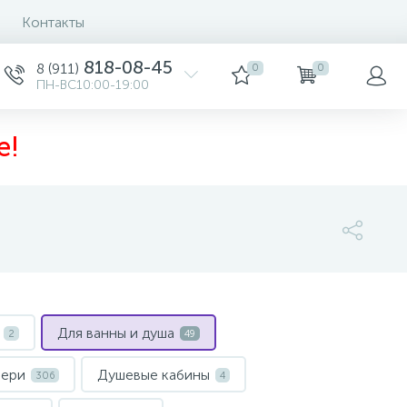
Контакты
818-08-45
8 (911)
0
0
ПН-ВС10:00-19:00
е!
Для ванны и душа
2
49
вери
Душевые кабины
306
4