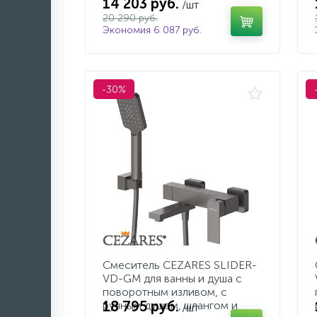
14 203 руб.
/шт
20 290 руб.
Экономия 6 087 руб.
-30%
Смеситель CEZARES SLIDER-
VD-GM для ванны и душа с
поворотным изливом, с
18 795 руб.
ручным душем, шлангом и
/шт