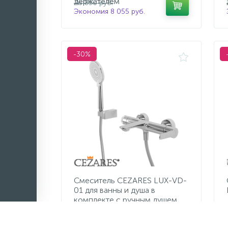
держателем
26 850 руб.
Экономия 8 055 руб.
-30%
Смеситель CEZARES LUX-VD-
01 для ванны и душа в
комплекте с ручным душем,
13 615 руб.
шлангом и держателем
/шт
19 450 руб.