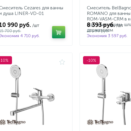
Смеситель Cezares для ванны
Смеситель BelBagn
и душа LINER-VD-01
ROMANO для ванны 
ROM-VASM-CRM в к
10 990 руб.
8 393 руб.
с ручным душем, шл
/шт
/шт
держателем
15 700 руб.
11 990 руб.
Экономия 4 710 руб.
Экономия 3 597 руб.
-10%
-10%