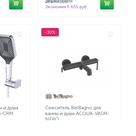
держателем
18 850 руб.
Экономия 5 655 руб.
-30%
ы и душа
Смеситель BelBagno для
M-CRM
ванны и душа ACQUA-VASM-
NERO
8 750 руб.
/шт
12 500 руб.