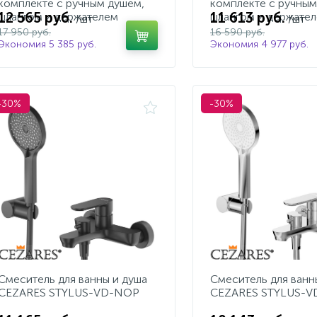
комплекте с ручным душем,
комплекте с ручным
12 565 руб.
11 613 руб.
шлангом и держателем
шлангом и держате
/шт
/шт
17 950 руб.
16 590 руб.
Экономия 5 385 руб.
Экономия 4 977 руб.
-30%
-30%
Смеситель для ванны и душа
Смеситель для ванн
CEZARES STYLUS-VD-NOP
CEZARES STYLUS-V