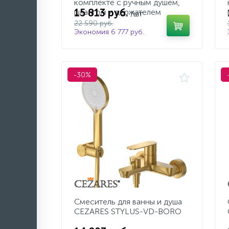
комплекте с ручным душем,
15 813 руб.
шлангом и держателем
/шт
22 590 руб.
Экономия 6 777 руб.
-30%
Смеситель для ванны и душа
CEZARES STYLUS-VD-BORO