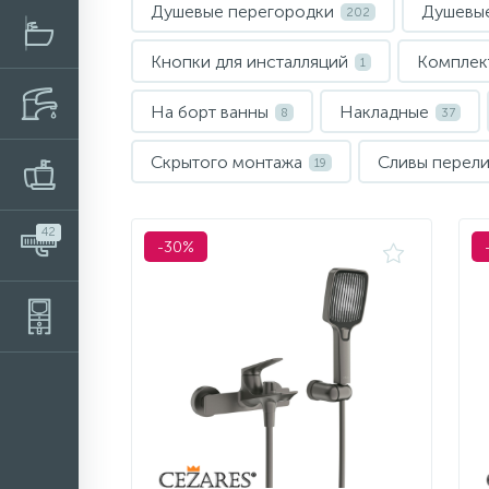
Душевые перегородки
Душевы
202
Кнопки для инсталляций
Компле
1
На борт ванны
Накладные
8
37
Скрытого монтажа
Сливы перел
19
42
-30%