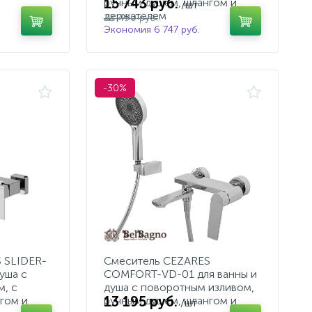
15 743 руб.
ручным душем, шлангом и
/шт
держателем
22 490 руб.
Экономия 6 747 руб.
-30%
 SLIDER-
Смеситель CEZARES
уша с
COMFORT-VD-01 для ванны и
, с
душа с поворотным изливом,
13 195 руб.
гом и
ручным душем, шлангом и
/шт