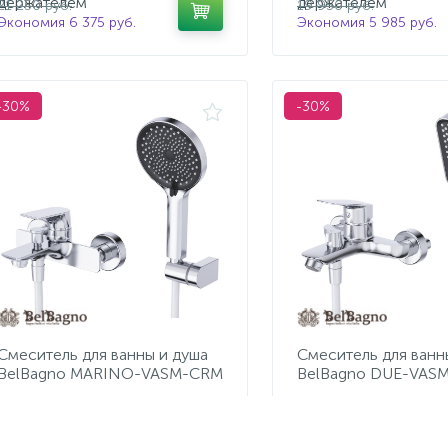
держателем
держателем
21 250 руб.
19 950 руб.
Экономия 6 375 руб.
Экономия 5 985 руб.
-30%
-30%
Смеситель для ванны и душа
Смеситель для ванн
BelBagno MARINO-VASM-CRM
BelBagno DUE-VAS
8 050 руб.
7 315 руб.
/шт
/шт
11 500 руб.
10 450 руб.