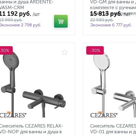
ванны и душа ARDENTE-
VD-GM для ванны и 
VASM-CRM
комплекте с ручным
11 192 руб.
15 813 руб.
шлангом и держате
/шт
/шт
13 990 руб.
22 590 руб.
Экономия 2 798 руб.
Экономия 6 777 руб.
-30%
-30%
Смеситель CEZARES RELAX-
Смеситель CEZARES
VD-NOP для ванны и душа в
VD-01 для ванны и д