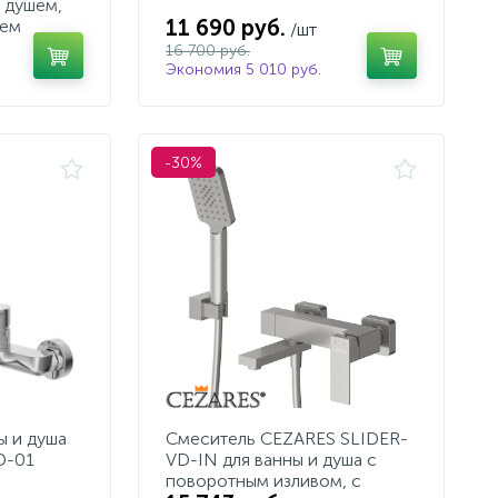
 душем,
11 690 руб.
лем
/шт
16 700 руб.
Экономия 5 010 руб.
-30%
ы и душа
Смеситель CEZARES SLIDER-
D-01
VD-IN для ванны и душа с
поворотным изливом, с