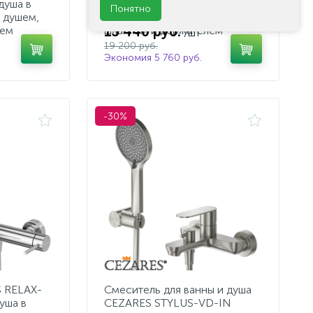
душа в
VD-IN для ванны и душа в
Понятно
 душем,
комплекте с ручным душем,
13 440 руб.
лем
шлангом и держателем
/шт
19 200 руб.
Экономия 5 760 руб.
-30%
 RELAX-
Смеситель для ванны и душа
уша в
CEZARES STYLUS-VD-IN