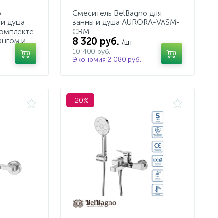
o
Смеситель BelBagno для
и душа
ванны и душа AURORA-VASM-
омплекте
CRM
8 320 руб.
ангом и
/шт
10 400 руб.
Экономия 2 080 руб.
-20%