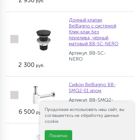
2 950
руб.
Донный клапан
BelBagno с системой
Клик-клак без
перелива, чёрный
матовый BB-SC-NERO
Артикул: BB-SC-
NERO
2 300
руб.
Сифон BelBagno BB-
SMQ2-01 хром
Артикул: BB-SMQ2-
01
Продолжая использовать наш сайт, вы
6 500
руб.
соглашаетесь на обработку данных
cookie.
Донный клапан
Понятно
Cezares CZR-SC-01 с