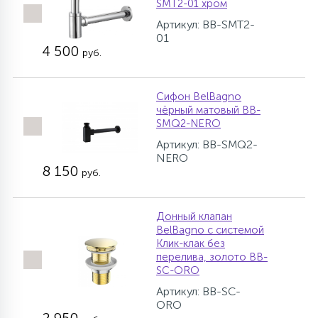
SMT2-01 хром
Артикул: BB-SMT2-
01
4 500
руб.
Сифон BelBagno
чёрный матовый BB-
SMQ2-NERO
Артикул: BB-SMQ2-
NERO
8 150
руб.
Донный клапан
BelBagno с системой
Клик-клак без
перелива, золото BB-
SC-ORO
Артикул: BB-SC-
ORO