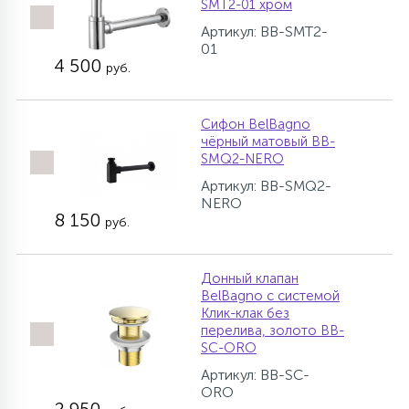
SMT2-01 хром
Артикул: BB-SMT2-
01
4 500
руб.
Сифон BelBagno
чёрный матовый BB-
SMQ2-NERO
Артикул: BB-SMQ2-
NERO
8 150
руб.
Донный клапан
BelBagno с системой
Клик-клак без
перелива, золото BB-
SC-ORO
Артикул: BB-SC-
ORO