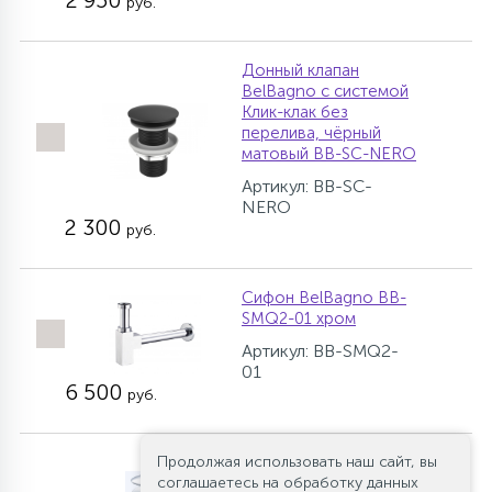
2 950
руб.
Донный клапан
BelBagno с системой
Клик-клак без
перелива, чёрный
матовый BB-SC-NERO
Артикул: BB-SC-
NERO
2 300
руб.
Сифон BelBagno BB-
SMQ2-01 хром
Артикул: BB-SMQ2-
01
6 500
руб.
Продолжая использовать наш сайт, вы
Донный клапан
соглашаетесь на обработку данных
Cezares CZR-SC-01 с