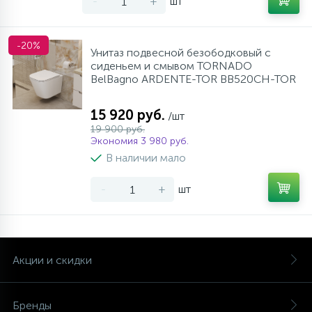
-
+
шт
-20%
Унитаз подвесной безободковый с
сиденьем и смывом TORNADO
BelBagno ARDENTE-TOR BB520CH-TOR
15 920 руб.
/шт
19 900 руб.
Экономия 3 980 руб.
В наличии мало
-
+
шт
Акции и скидки
Бренды