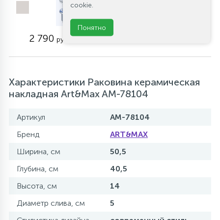
cookie.
системой Клик-клак
без перелива
Понятно
Артикул: CZR-SC-01
2 790
руб.
Характеристики Раковина керамическая
накладная Art&Max AM-78104
Артикул
AM-78104
Бренд
ART&MAX
Ширина, см
50,5
Глубина, см
40,5
Высота, см
14
Диаметр слива, см
5