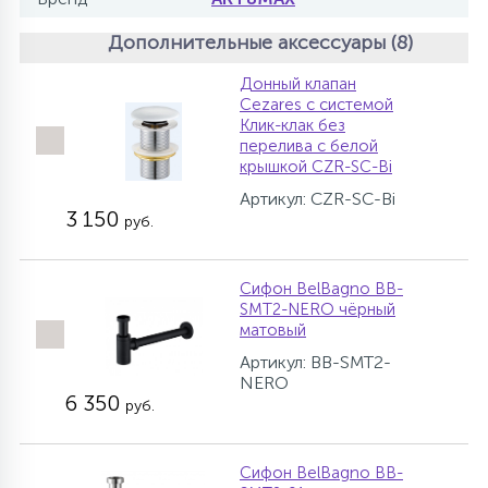
Дополнительные аксессуары (8)
Донный клапан
Cezares с системой
Клик-клак без
перелива с белой
крышкой CZR-SC-Bi
Артикул: CZR-SC-Bi
3 150
руб.
Сифон BelBagno BB-
SMT2-NERO чёрный
матовый
Артикул: BB-SMT2-
NERO
6 350
руб.
Сифон BelBagno BB-