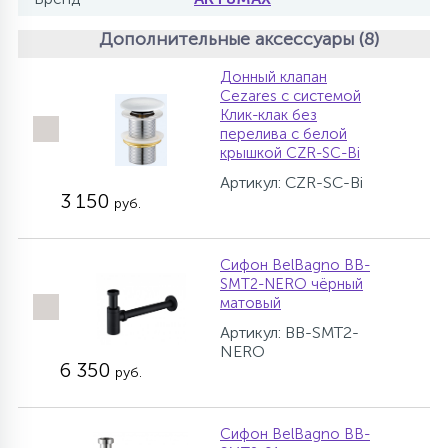
Дополнительные аксессуары (8)
Донный клапан
Cezares с системой
Клик-клак без
перелива с белой
крышкой CZR-SC-Bi
Артикул: CZR-SC-Bi
3 150
руб.
Сифон BelBagno BB-
SMT2-NERO чёрный
матовый
Артикул: BB-SMT2-
NERO
6 350
руб.
Сифон BelBagno BB-