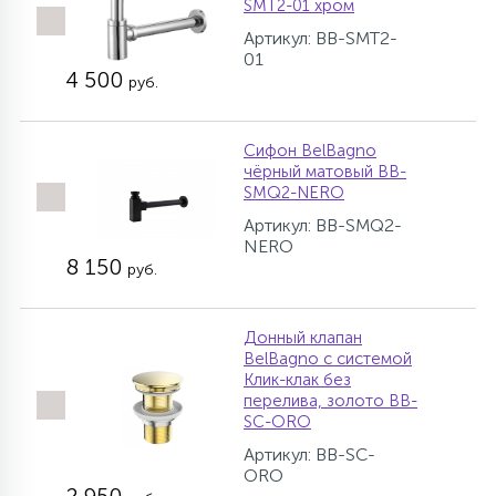
SMT2-01 хром
Артикул: BB-SMT2-
01
4 500
руб.
Сифон BelBagno
чёрный матовый BB-
SMQ2-NERO
Артикул: BB-SMQ2-
NERO
8 150
руб.
Донный клапан
BelBagno с системой
Клик-клак без
перелива, золото BB-
SC-ORO
Артикул: BB-SC-
ORO