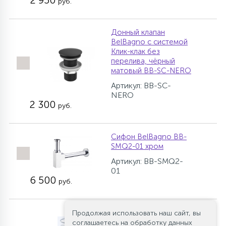
2 950
руб.
Донный клапан
BelBagno с системой
Клик-клак без
перелива, чёрный
матовый BB-SC-NERO
Артикул: BB-SC-
NERO
2 300
руб.
Сифон BelBagno BB-
SMQ2-01 хром
Артикул: BB-SMQ2-
01
6 500
руб.
Донный клапан
Продолжая использовать наш сайт, вы
Cezares CZR-SC-01 с
соглашаетесь на обработку данных