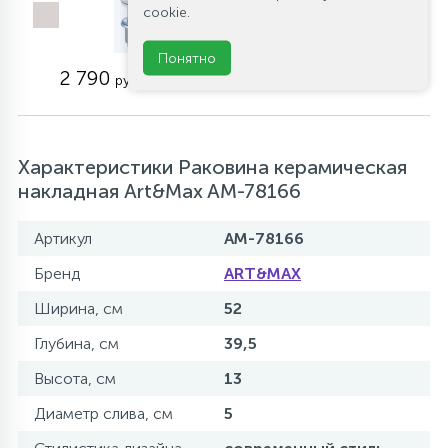
системой Клик-клак
cookie.
без перелива
Понятно
Артикул: CZR-SC-01
2 790
руб.
Характеристики Раковина керамическая
накладная Art&Max AM-78166
Артикул
AM-78166
Бренд
ART&MAX
Ширина, см
52
Глубина, см
39,5
Высота, см
13
Диаметр слива, см
5