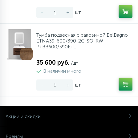
-
+
шт
Тумба подвесная с раковиной BelBagno
ETNA39-600/390-2C-SO-RW-
P+BB600/390ETL
35 600 руб.
/шт
В наличии много
-
+
шт
Акции и скидки
Бренды