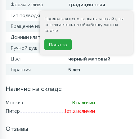
Форма излива
традиционная
Тип подводки
жесткая
Продолжая использовать наш сайт, вы
соглашаетесь на обработку данных
Вращение излива
фиксированный
cookie.
Донный клапан
нет
Понятно
Ручной душ
есть
Цвет
черный матовый
Гарантия
5 лет
Наличие на складе
Москва
В наличии
Питер
Нет в наличии
Отзывы