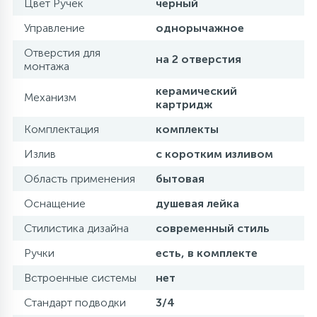
Цвет Ручек
черный
Управление
однорычажное
Отверстия для
на 2 отверстия
монтажа
керамический
Механизм
картридж
Комплектация
комплекты
Излив
с коротким изливом
Область применения
бытовая
Оснащение
душевая лейка
Стилистика дизайна
современный стиль
Ручки
есть, в комплекте
Встроенные системы
нет
Стандарт подводки
3/4