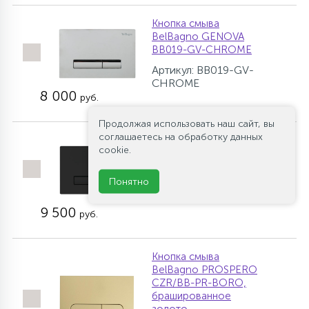
Кнопка смыва
BelBagno GENOVA
BB019-GV-CHROME
Артикул: BB019-GV-
CHROME
8 000
руб.
Продолжая использовать наш сайт, вы
соглашаетесь на обработку данных
Кнопка смыва
cookie.
BelBagno GENOVA
BB021-GV-NERO.M
Понятно
Артикул: BB021-GV-
NERO.M
9 500
руб.
Кнопка смыва
BelBagno PROSPERO
CZR/BB-PR-BORO,
брашированное